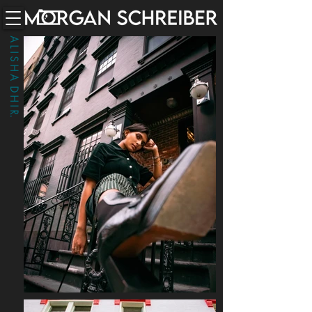
A L I S H A D H I R.