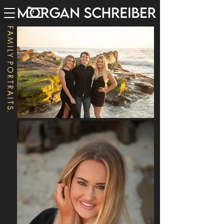
F A M I L Y P O R T R A I T S.