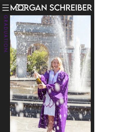
G R A D U A T I O N.